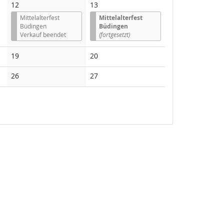
12
13
Mittelalterfest
Mittelalterfest
Büdingen
Büdingen
Verkauf beendet
(fortgesetzt)
Keine
Keine
19
20
Veranstaltungen
Veranstaltungen
Keine
Keine
26
27
Veranstaltungen
Veranstaltungen