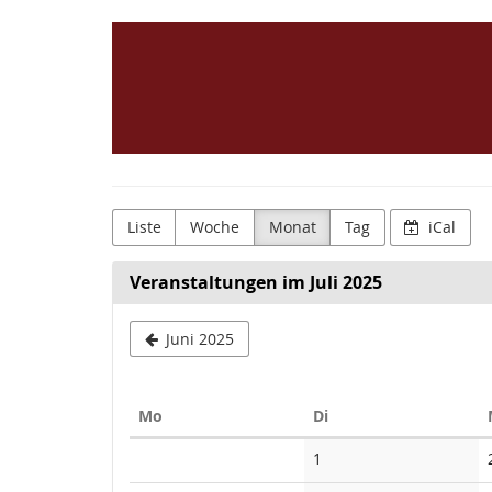
Zum
Magistrat
Haupt-
Inhalt
der
springen
Stadt
Büdingen
Liste
Woche
Monat
Tag
iCal
Veranstaltungen im Juli 2025
Juni 2025
Montag
Dienstag
Mo
Di
Kalender
Keine
1
Veranstaltungen