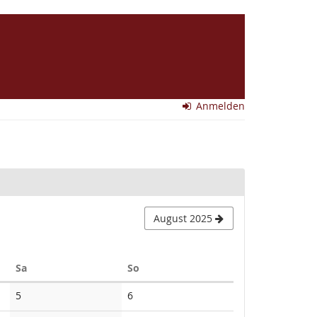
Anmelden
August 2025
Samstag
Sonntag
Sa
So
Keine
Keine
5
6
Veranstaltungen
Veranstaltungen