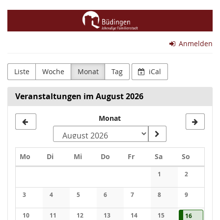
Zum
Magistrat
Haupt-
Inhalt
der
springen
Anmelden
Stadt
Büdingen
Liste
Woche
Monat
Tag
iCal
Veranstaltungen im August 2026
Monat
Montag
Dienstag
Mittwoch
Donnerstag
Freitag
Samstag
Sonntag
Mo
Di
Mi
Do
Fr
Sa
So
Kalender
1
2
Keine Veranstaltung
Keine Veran
3
4
5
6
7
8
9
Keine Veranstaltungen
Keine Veranstaltungen
Keine Veranstaltungen
Keine Veranstaltungen
Keine Veranstaltungen
Keine Veranstaltung
Keine Veran
10
11
12
13
14
15
16.08.202
1 Veranst
16