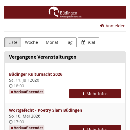
Zum
Magistrat
Haupt-
Inhalt
der
springen
Anmelden
Stadt
Büdingen
Liste
Woche
Monat
Tag
iCal
Vergangene Veranstaltungen
Büdinger Kulturnacht 2026
Sa, 11. Juli 2026
Uhrzeit
18:00
Verkauf beendet
Mehr Infos
Wortgefecht - Poetry Slam Büdingen
So, 10. Mai 2026
Uhrzeit
17:00
Verkauf beendet
Mehr Infos