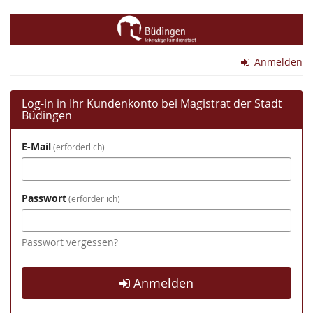
Zum
Magistrat
Haupt-
Inhalt
der
springen
Anmelden
Stadt
Büdingen
Log-in in Ihr Kundenkonto bei Magistrat der Stadt
Büdingen
E-Mail
erforderlich
Passwort
erforderlich
Passwort vergessen?
Anmelden