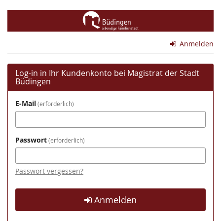
Zum
Magistrat
Haupt-
Inhalt
der
springen
Anmelden
Stadt
Büdingen
Log-in in Ihr Kundenkonto bei Magistrat der Stadt
Büdingen
E-Mail
erforderlich
Passwort
erforderlich
Passwort vergessen?
Anmelden