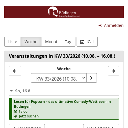
Zum
Magistrat
Haupt-
Inhalt
der
springen
Anmelden
Stadt
Büdingen
Liste
Woche
Monat
Tag
iCal
Veranstaltungen in KW 33/2026 (10.08. – 16.08.)
Woche
Woche
zur
Anzeige
So, 16.8.
auswählen
Lesen für Popcorn – das ultimative Comedy-Wettlesen in
Büdingen
18:00
Jetzt buchen